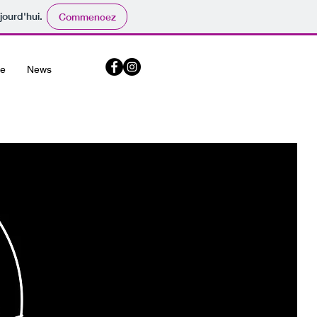
jourd'hui.
Commencez
ne
News